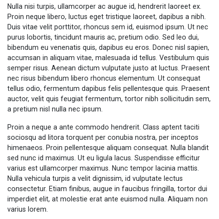
Nulla nisi turpis, ullamcorper ac augue id, hendrerit laoreet ex.
Proin neque libero, luctus eget tristique laoreet, dapibus a nibh.
Duis vitae velit porttitor, rhoncus sem id, euismod ipsum. Ut nec
purus lobortis, tincidunt mauris ac, pretium odio. Sed leo dui,
bibendum eu venenatis quis, dapibus eu eros. Donec nisl sapien,
accumsan in aliquam vitae, malesuada id tellus. Vestibulum quis
semper risus. Aenean dictum vulputate justo at luctus. Praesent
nec risus bibendum libero rhoncus elementum. Ut consequat
tellus odio, fermentum dapibus felis pellentesque quis. Praesent
auctor, velit quis feugiat fermentum, tortor nibh sollicitudin sem,
a pretium nisl nulla nec ipsum.
Proin a neque a ante commodo hendrerit. Class aptent taciti
sociosqu ad litora torquent per conubia nostra, per inceptos
himenaeos. Proin pellentesque aliquam consequat. Nulla blandit
sed nunc id maximus. Ut eu ligula lacus. Suspendisse efficitur
varius est ullamcorper maximus. Nunc tempor lacinia mattis.
Nulla vehicula turpis a velit dignissim, id vulputate lectus
consectetur. Etiam finibus, augue in faucibus fringilla, tortor dui
imperdiet elit, at molestie erat ante euismod nulla. Aliquam non
varius lorem.