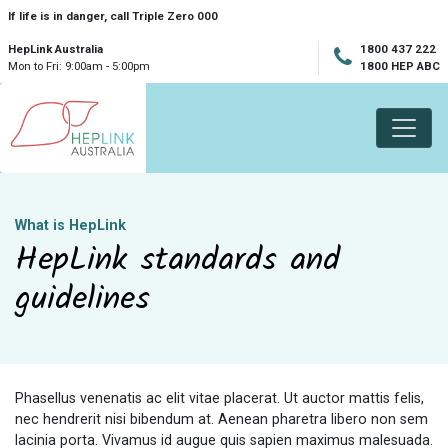
Skip navigation
If life is in danger, call Triple Zero 000
HepLink Australia
1800 437 222
Mon to Fri: 9:00am - 5:00pm
1800 HEP ABC
What is HepLink
HepLink standards and
guidelines
Phasellus venenatis ac elit vitae placerat. Ut auctor mattis felis,
nec hendrerit nisi bibendum at. Aenean pharetra libero non sem
lacinia porta. Vivamus id augue quis sapien maximus malesuada.