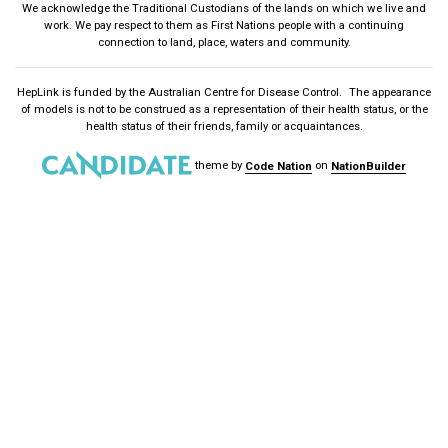
We acknowledge the Traditional Custodians of the lands on which we live and
work. We pay respect to them as First Nations people with a continuing
connection to land, place, waters and community.
HepLink is funded by the
Australian Centre for Disease Control
. The appearance
of models is not to be construed as a representation of their health status, or the
health status of their friends, family or acquaintances.
theme
by
Code Nation
on
NationBuilder