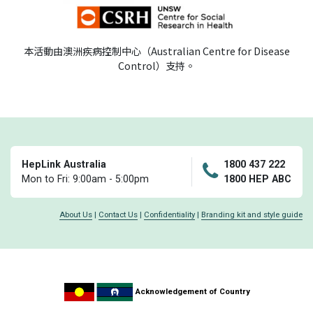
本活動由澳洲疾病控制中心（Australian Centre for Disease
Control）支持。
HepLink Australia
1800 437 222
Mon to Fri: 9:00am - 5:00pm
1800 HEP ABC
About Us
|
Contact Us
|
Confidentiality
|
Branding kit and style guide
Acknowledgement of Country