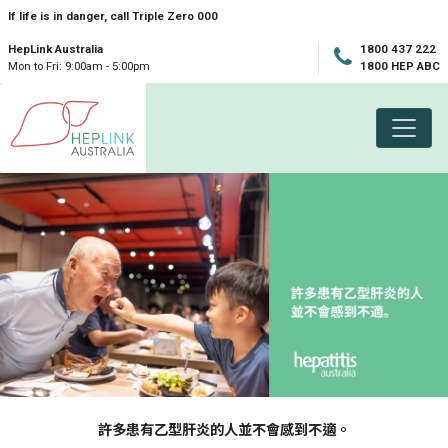
Skip navigation
If life is in danger, call Triple Zero 000
HepLink Australia
1800 437 222
Mon to Fri: 9:00am - 5:00pm
1800 HEP ABC
許多患有乙型肝炎的人並不會感到不適。